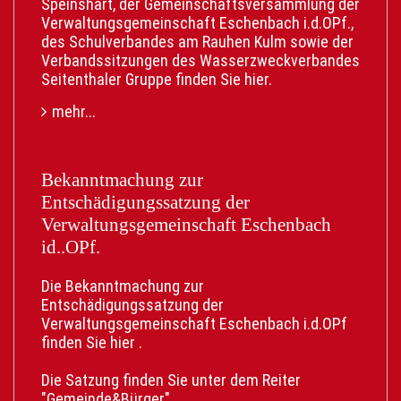
Speinshart, der Gemeinschaftsversammlung der
• Kostenlos: Der digitale Service ist
Verwaltungsgemeinschaft Eschenbach i.d.OPf.,
gebührenfrei.
des Schulverbandes am Rauhen Kulm sowie der
Verbandssitzungen des Wasserzweckverbandes
Was Sie dafür brauchen:
Seitenthaler Gruppe finden Sie
hier
.
• Personalausweis mit aktivierter Online-
Funktion (eID).
mehr...
• Die AusweisApp auf Ihrem Smartphone.
• Ein BundID-Konto.
Gerne weitersagen:
Bekanntmachung zur
Teilen Sie diesen Beitrag aktiv mit Freunden,
Entschädigungssatzung der
Familie und neuen Nachbarn. Helfen Sie mit,
Verwaltungsgemeinschaft Eschenbach
dass möglichst viele von diesem neuen Service
id..OPf.
erfahren und ihn fleißig nutzen!
Probieren Sie es bei Ihrem nächsten Umzug
Die Bekanntmachung zur
direkt aus. Der Link hierfür ist
Entschädigungssatzung der
https://serviceportal.gemeinsamonline.de/Onlin
Verwaltungsgemeinschaft Eschenbach i.d.OPf
edienste/Service/Entry/EWA
finden Sie
hier
.
Die Satzung finden Sie unter dem Reiter
"Gemeinde&Bürger"