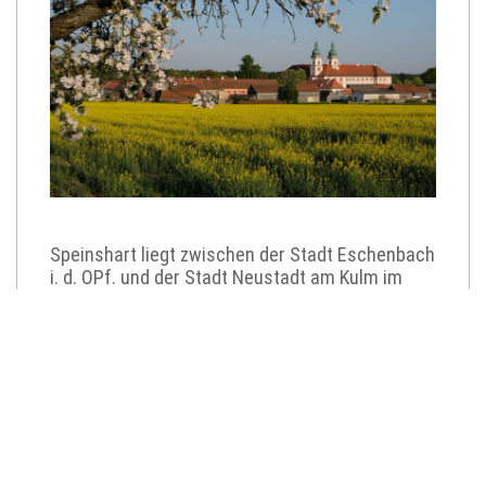
Speinshart liegt zwischen der Stadt Eschenbach
i. d. OPf. und der Stadt Neustadt am Kulm im
Nordoberpfälzer Hügelland.
Auf einer Fläche von 23,77 qkm leben in 10
Ortschaften und zwei Weilern derzeit ca. 1.100
Menschen. (Stand: 2019)
Zur Gemeinde Speinshart gehören die
Ortschaften Barbaraberg, Dobertshof,
Haselbrunn, Haselhof, Höfen, Münchsreuth,