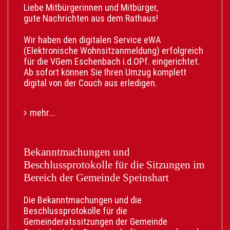
Liebe Mitbürgerinnen und Mitbürger,
gute Nachrichten aus dem Rathaus!
Wir haben den digitalen Service eWA
(Elektronische Wohnsitzanmeldung) erfolgreich
für die VGem Eschenbach i.d.OPf. eingerichtet.
Ab sofort können Sie Ihren Umzug komplett
digital von der Couch aus erledigen.
Ihre Vorteile:
mehr...
• Keine Wartezeit: Unabhängig von den
Öffnungszeiten.
• Kein Behördengang: Der Weg ins
Rathaus entfällt.
Bekanntmachungen und
• Digitale Meldebescheinigung: Nach
Beschlussprotokolle für die Sitzungen im
Bestätigung des Einwohnermeldeamtes direkt
Bereich der Gemeinde Speinshart
als Download mit offiziellem digitalem Siegel
verfügbar.
Die Bekanntmachungen und die
• Bequeme Post: Der neue
Beschlussprotokolle für die
Adressaufkleber für Personalausweis und/oder
Gemeinderatssitzungen der Gemeinde
Reisepass kommt direkt zu Ihnen nach Hause.