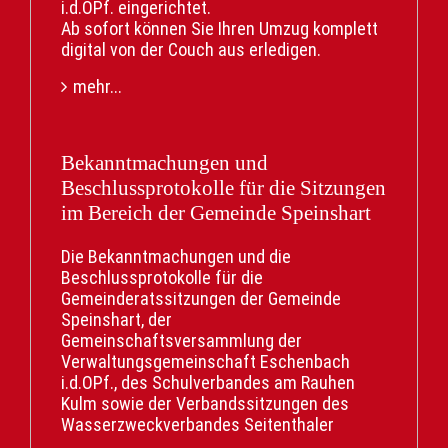
i.d.OPf. eingerichtet.
Ab sofort können Sie Ihren Umzug komplett
digital von der Couch aus erledigen.
mehr...
Ihre Vorteile:
• Keine Wartezeit: Unabhängig von
den Öffnungszeiten.
• Kein Behördengang: Der Weg ins
Bekanntmachungen und
Rathaus entfällt.
Beschlussprotokolle für die Sitzungen
• Digitale Meldebescheinigung: Nach
im Bereich der Gemeinde Speinshart
Bestätigung des Einwohnermeldeamtes
direkt als Download mit offiziellem digitalem
Die Bekanntmachungen und die
Siegel verfügbar.
Beschlussprotokolle für die
• Bequeme Post: Der neue
Gemeinderatssitzungen der Gemeinde
Adressaufkleber für Personalausweis
Speinshart, der
und/oder Reisepass kommt direkt zu Ihnen
Gemeinschaftsversammlung der
nach Hause.
Verwaltungsgemeinschaft Eschenbach
• Kostenlos: Der digitale Service ist
i.d.OPf., des Schulverbandes am Rauhen
gebührenfrei.
Kulm sowie der Verbandssitzungen des
Wasserzweckverbandes Seitenthaler
Was Sie dafür brauchen:
Gruppe finden Sie
hier
.