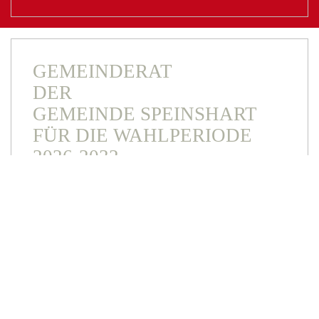
GEMEINDERAT
DER
GEMEINDE SPEINSHART
FÜR DIE WAHLPERIODE
2026-2032
1. Bürgermeister
Nickl Albert
2. Bürgermeister
Hörl Roland
Gemeinderat
Götz Holger
Gemeinderat
Höllerl Christian
Gemeinderat
Meyer Johann
Gemeinderätin
Wiesend Andrea