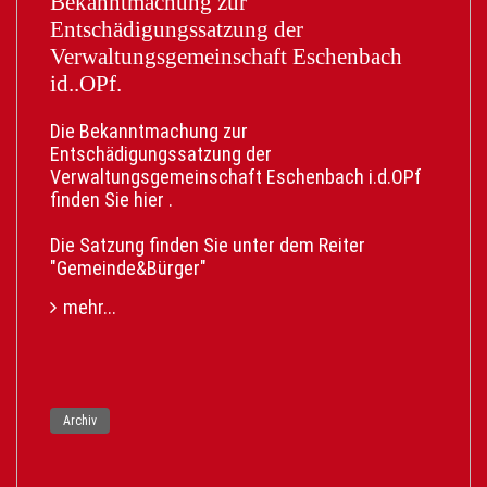
Bekanntmachung zur
Teilen Sie diesen Beitrag aktiv mit Freunden,
Entschädigungssatzung der
Familie und neuen Nachbarn. Helfen Sie mit,
Verwaltungsgemeinschaft Eschenbach
dass möglichst viele von diesem neuen Service
id..OPf.
erfahren und ihn fleißig nutzen!
Probieren Sie es bei Ihrem nächsten Umzug
Die Bekanntmachung zur
direkt aus. Der Link hierfür ist
Entschädigungssatzung der
https://serviceportal.gemeinsamonline.de/Onlin
Verwaltungsgemeinschaft Eschenbach i.d.OPf
edienste/Service/Entry/EWA
finden Sie
hier
.
Die Satzung finden Sie unter dem Reiter
"Gemeinde&Bürger"
mehr...
Archiv