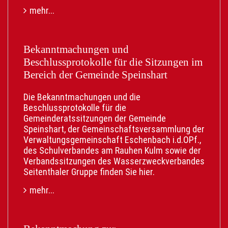
Ihre Vorteile:
mehr...
• Keine Wartezeit: Unabhängig von den
Öffnungszeiten.
• Kein Behördengang: Der Weg ins
Rathaus entfällt.
Bekanntmachungen und
• Digitale Meldebescheinigung: Nach
Beschlussprotokolle für die Sitzungen im
Bestätigung des Einwohnermeldeamtes direkt
Bereich der Gemeinde Speinshart
als Download mit offiziellem digitalem Siegel
verfügbar.
Die Bekanntmachungen und die
• Bequeme Post: Der neue
Beschlussprotokolle für die
Adressaufkleber für Personalausweis und/oder
Gemeinderatssitzungen der Gemeinde
Reisepass kommt direkt zu Ihnen nach Hause.
Speinshart, der Gemeinschaftsversammlung der
• Kostenlos: Der digitale Service ist
Verwaltungsgemeinschaft Eschenbach i.d.OPf.,
gebührenfrei.
des Schulverbandes am Rauhen Kulm sowie der
Verbandssitzungen des Wasserzweckverbandes
Was Sie dafür brauchen:
Seitenthaler Gruppe finden Sie
hier
.
• Personalausweis mit aktivierter Online-
Funktion (eID).
mehr...
• Die AusweisApp auf Ihrem Smartphone.
• Ein BundID-Konto.
Gerne weitersagen: