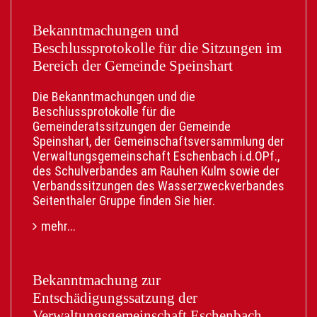
• Kein Behördengang: Der Weg ins
Rathaus entfällt.
Bekanntmachungen und
• Digitale Meldebescheinigung: Nach
Beschlussprotokolle für die Sitzungen im
Bestätigung des Einwohnermeldeamtes direkt
Bereich der Gemeinde Speinshart
als Download mit offiziellem digitalem Siegel
verfügbar.
Die Bekanntmachungen und die
• Bequeme Post: Der neue
Beschlussprotokolle für die
Adressaufkleber für Personalausweis und/oder
Gemeinderatssitzungen der Gemeinde
Reisepass kommt direkt zu Ihnen nach Hause.
Speinshart, der Gemeinschaftsversammlung der
• Kostenlos: Der digitale Service ist
Verwaltungsgemeinschaft Eschenbach i.d.OPf.,
gebührenfrei.
des Schulverbandes am Rauhen Kulm sowie der
Verbandssitzungen des Wasserzweckverbandes
Was Sie dafür brauchen:
Seitenthaler Gruppe finden Sie
hier
.
• Personalausweis mit aktivierter Online-
Funktion (eID).
mehr...
• Die AusweisApp auf Ihrem Smartphone.
• Ein BundID-Konto.
Gerne weitersagen:
Bekanntmachung zur
Teilen Sie diesen Beitrag aktiv mit Freunden,
Entschädigungssatzung der
Familie und neuen Nachbarn. Helfen Sie mit,
Verwaltungsgemeinschaft Eschenbach