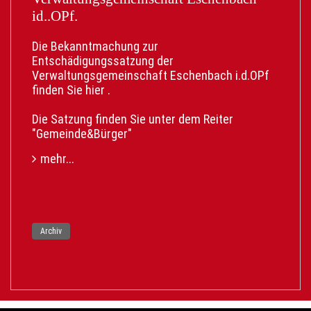
dass möglichst viele von diesem neuen Service
id..OPf.
erfahren und ihn fleißig nutzen!
Probieren Sie es bei Ihrem nächsten Umzug
Die Bekanntmachung zur
direkt aus. Der Link hierfür ist
Entschädigungssatzung der
https://serviceportal.gemeinsamonline.de/Onlin
Verwaltungsgemeinschaft Eschenbach i.d.OPf
edienste/Service/Entry/EWA
finden Sie
hier
.
Die Satzung finden Sie unter dem Reiter
"Gemeinde&Bürger"
mehr...
Archiv