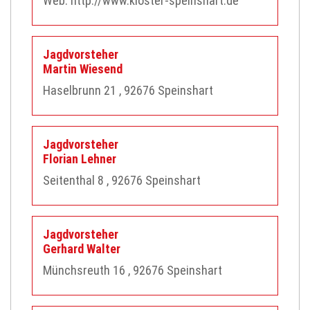
Web:
http://www.kloster-speinshart.de
Jagdvorsteher
Martin
Wiesend
Haselbrunn 21
, 92676
Speinshart
Jagdvorsteher
Florian
Lehner
Seitenthal 8
, 92676
Speinshart
Jagdvorsteher
Gerhard
Walter
Münchsreuth 16
, 92676
Speinshart