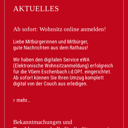
AKTUELLES
Ab sofort: Wohnsitz online anmelden!
Liebe Mitbürgerinnen und Mitbürger,
gute Nachrichten aus dem Rathaus!
Wir haben den digitalen Service eWA
(Elektronische Wohnsitzanmeldung) erfolgreich
für die VGem Eschenbach i.d.OPf. eingerichtet.
Ab sofort können Sie Ihren Umzug komplett
digital von der Couch aus erledigen.
Ihre Vorteile:
mehr...
• Keine Wartezeit: Unabhängig von den
Öffnungszeiten.
• Kein Behördengang: Der Weg ins
Rathaus entfällt.
Bekanntmachungen und
• Digitale Meldebescheinigung: Nach