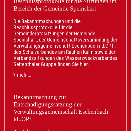
Beschlussprotokolle für die Sitzungen im
Bestätigung des Einwohnermeldeamtes direkt
Bereich der Gemeinde Speinshart
als Download mit offiziellem digitalem Siegel
verfügbar.
Die Bekanntmachungen und die
• Bequeme Post: Der neue
Beschlussprotokolle für die
Adressaufkleber für Personalausweis und/oder
Gemeinderatssitzungen der Gemeinde
Reisepass kommt direkt zu Ihnen nach Hause.
Speinshart, der Gemeinschaftsversammlung der
• Kostenlos: Der digitale Service ist
Verwaltungsgemeinschaft Eschenbach i.d.OPf.,
gebührenfrei.
des Schulverbandes am Rauhen Kulm sowie der
Verbandssitzungen des Wasserzweckverbandes
Was Sie dafür brauchen:
Seitenthaler Gruppe finden Sie
hier
.
• Personalausweis mit aktivierter Online-
Funktion (eID).
mehr...
• Die AusweisApp auf Ihrem Smartphone.
• Ein BundID-Konto.
Gerne weitersagen:
Bekanntmachung zur
Teilen Sie diesen Beitrag aktiv mit Freunden,
Entschädigungssatzung der
Familie und neuen Nachbarn. Helfen Sie mit,
Verwaltungsgemeinschaft Eschenbach
dass möglichst viele von diesem neuen Service
id..OPf.
erfahren und ihn fleißig nutzen!
Probieren Sie es bei Ihrem nächsten Umzug