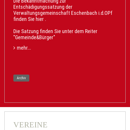
Die Bekanntmachung zur
direkt aus. Der Link hierfür ist
Entschädigungssatzung der
https://serviceportal.gemeinsamonline.de/Onlin
Verwaltungsgemeinschaft Eschenbach i.d.OPf
edienste/Service/Entry/EWA
finden Sie
hier
.
Die Satzung finden Sie unter dem Reiter
"Gemeinde&Bürger"
mehr...
Archiv
VEREINE