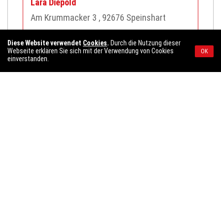
Lara
Diepold
Am Krummacker 3
, 92676
Speinshart
Diese Website verwendet
Cookies
.
Durch die Nutzung dieser
Webseite erklären Sie sich mit der Verwendung von Cookies
OK
Kleintierzuchtverein Speinshart
einverstanden.
Lukas
Edl
Wölkersdorf 13
, 91281
Kirchenthumbach
Klosterkegler
Johann
Schuller
Zettlitz 11
, 92676
Speinshart
Web:
https://skc-speinshart.de/
Krieg.-Sold.kameradschaft Speinshart
Helmut
Schmidt
Seitenthal 12
, 92676
Speinshart