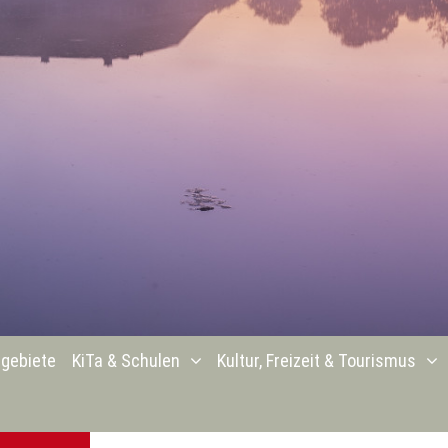
gebiete
KiTa & Schulen
Kultur, Freizeit & Tourismus