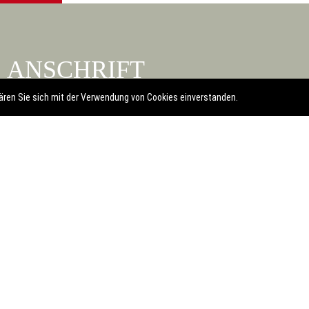
ANSCHRIFT
Gemeinde Speinshart
ären Sie sich mit der Verwendung von Cookies einverstanden.
Gereon-Motyka-Siedlung 7
92676
Speinshart
PARTEIVERKEHR
bei der Verwaltungsgemeinschaft
Mo - Fr: 08:00 - 12:00 Uhr
Mo, Di, Do: 14:00 - 16:00 Uhr
09645 / 9200-0
09645 / 9200-58
poststelle@eschenbach-opf.de
Anfahrt