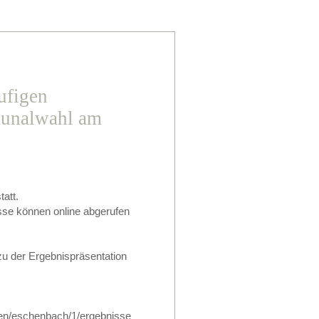
ufigen
unalwahl am
att.
sse können online abgerufen
zu der Ergebnispräsentation
den/eschenbach/1/ergebnisse