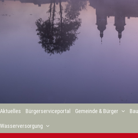
Aktuelles
Bürgerserviceportal
Gemeinde & Bürger
Bau
Wasserversorgung