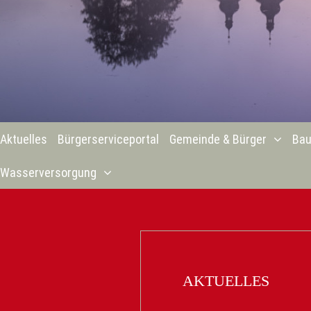
Aktuelles
Bürgerserviceportal
Gemeinde & Bürger
Bau
Wasserversorgung
AKTUELLES